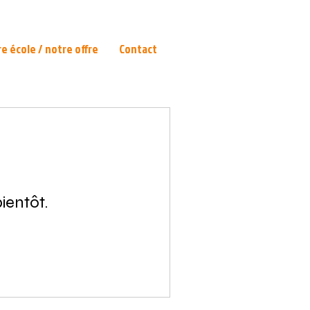
e école / notre offre
Contact
ientôt.