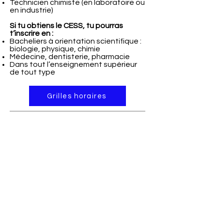
Technicien chimiste (en laboratoire ou
en industrie)
Si tu obtiens le CESS, tu pourras
t’inscrire en :
Bacheliers à orientation scientifique :
biologie, physique, chimie
Médecine, dentisterie, pharmacie
Dans tout l’enseignement supérieur
de tout type
Grilles horaires
Sciences appliquées (2ème degré)